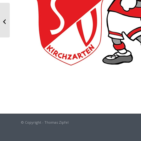
Nadelspitzen
© Copyright - Thomas Zipfel