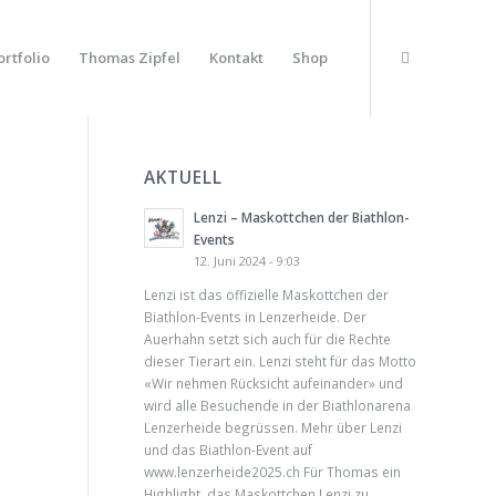
ortfolio
Thomas Zipfel
Kontakt
Shop
AKTUELL
Lenzi – Maskottchen der Biathlon-
Events
12. Juni 2024 - 9:03
Lenzi ist das offizielle Maskottchen der
Biathlon-Events in Lenzerheide. Der
Auerhahn setzt sich auch für die Rechte
dieser Tierart ein. Lenzi steht für das Motto
«Wir nehmen Rücksicht aufeinander» und
wird alle Besuchende in der Biathlonarena
Lenzerheide begrüssen. Mehr über Lenzi
und das Biathlon-Event auf
www.lenzerheide2025.ch Für Thomas ein
Highlight, das Maskottchen Lenzi zu