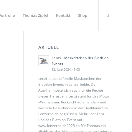
Portfolio
Thomas Zipfel
Kontakt
Shop
AKTUELL
Lenzi – Maskottchen der Biathlon-
Events
12. Juni 2024 - 9:03
Lenzi ist das offizielle Maskottchen der
Biathlon-Events in Lenzerheide. Der
Auerhahn setzt sich auch für die Rechte
dieser Tierart ein. Lenzi steht für das Motto
«Wir nehmen Rücksicht aufeinander» und
wird alle Besuchende in der Biathlonarena
Lenzerheide begrüssen. Mehr über Lenzi
und das Biathlon-Event auf
www.lenzerheide2025.ch Für Thomas ein
Highlight, das Maskottchen Lenzi zu kreieren