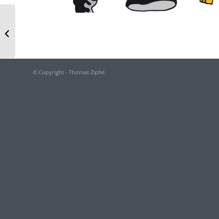
Ameise Amina —
Rötenbach
© Copyright - Thomas Zipfel