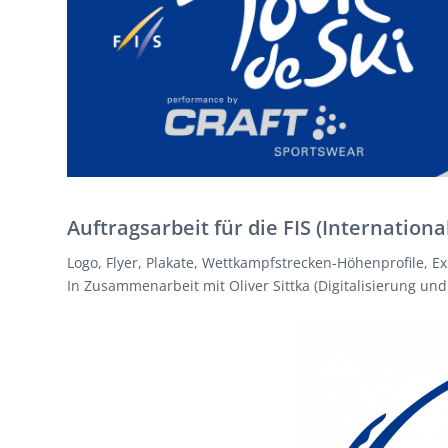
Auftragsarbeit für die FIS (Internation
Logo, Flyer, Plakate, Wettkampfstrecken-Höhenprofile, Exi
In Zusammenarbeit mit Oliver Sittka (Digitalisierung u